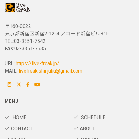
〒160-0022
東京都新宿区新宿2-12-4 アコード新宿ビルB1F
TEL:03-3351-7542
FAX:03-3351-7535
URL:
https://live-freak.jp/
MAIL:
livefreak.shinjuku@gmail.com
MENU
HOME
SCHEDULE
CONTACT
ABOUT