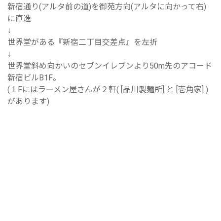
新宿通り(アルタ前の道)を御苑方向(アルタに向かって右)
に直進
↓
世界堂がある『新宿二丁目交差点』を左折
↓
世界堂斜め向かいのセブンイレブンより50m先のアコード
新宿ビルB1F。
(１Fにはラーメン屋さんが２軒( [品川製麺所] と [壱角家] )
があります)