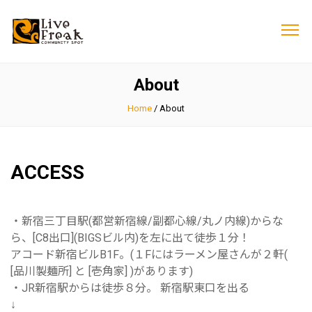
About
Home
/
About
ACCESS
・新宿三丁目駅(都営新宿線/副都心線/丸ノ内線)からな
ら、[C8出口](BIGSビル内)を左に出て徒歩１分！
アコード新宿ビルB1F。(１Fにはラーメン屋さんが２軒(
[品川製麺所] と [壱角家] )があります)
・JR新宿駅からは徒歩８分。 新宿駅東口を出る
↓