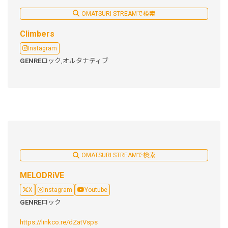
OMATSURI STREAMで検索
Climbers
Instagram
GENRE
ロック,
オルタナティブ
OMATSURI STREAMで検索
MELODRiVE
X
Instagram
Youtube
GENRE
ロック
https://linkco.re/dZatVsps