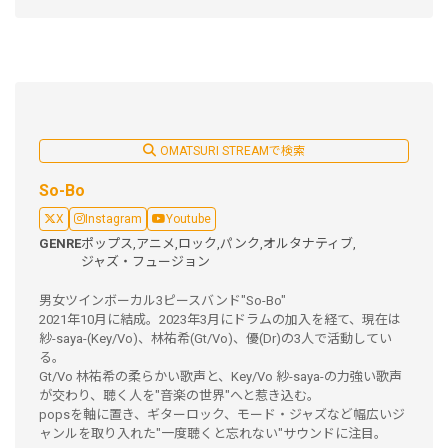
OMATSURI STREAMで検索
So-Bo
X
Instagram
Youtube
GENRE
ポップス,
アニメ,
ロック,
パンク,
オルタナティブ,
ジャズ・フュージョン
男女ツインボーカル3ピースバンド"So-Bo"
2021年10月に結成。2023年3月にドラムの加入を経て、現在は
紗-saya-(Key/Vo)、林祐希(Gt/Vo)、優(Dr)の3人で活動してい
る。
Gt/Vo 林祐希の柔らかい歌声と、Key/Vo 紗-saya-の力強い歌声
が交わり、聴く人を"音楽の世界"へと惹き込む。
popsを軸に置き、ギターロック、モード・ジャズなど幅広いジ
ャンルを取り入れた"一度聴くと忘れない"サウンドに注目。