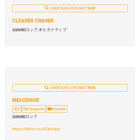
OMATSURI STREAMで検索
CLEAVER CRAVER
GENRE
ロック,
オルタナティブ
OMATSURI STREAMで検索
MELODRiVE
X
Instagram
Youtube
GENRE
ロック
https://linkco.re/dZatVsps