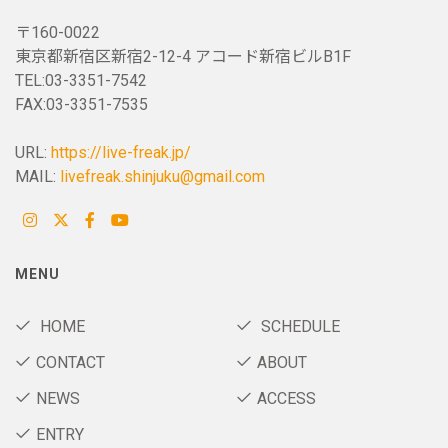
〒160-0022
東京都新宿区新宿2-12-4 アコード新宿ビルB1F
TEL:03-3351-7542
FAX:03-3351-7535
URL:
https://live-freak.jp/
MAIL:
livefreak.shinjuku@gmail.com
MENU
HOME
SCHEDULE
CONTACT
ABOUT
NEWS
ACCESS
ENTRY