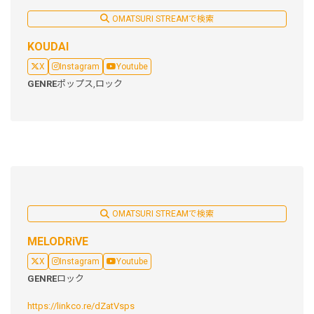
OMATSURI STREAMで検索
KOUDAI
X
Instagram
Youtube
GENRE
ポップス,
ロック
OMATSURI STREAMで検索
MELODRiVE
X
Instagram
Youtube
GENRE
ロック
https://linkco.re/dZatVsps