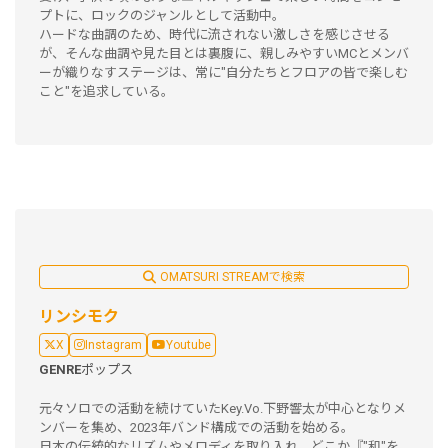
プトに、ロックのジャンルとして活動中。
ハードな曲調のため、時代に流されない激しさを感じさせる
が、そんな曲調や見た目とは裏腹に、親しみやすいMCとメンバ
ーが織りなすステージは、常に"自分たちとフロアの皆で楽しむ
こと"を追求している。
OMATSURI STREAMで検索
リンシモク
X
Instagram
Youtube
GENRE
ポップス
元々ソロでの活動を続けていたKey.Vo.下野響太が中心となりメ
ンバーを集め、2023年バンド構成での活動を始める。
日本の伝統的なリズムやメロディを取り入れ、どこか『"和"を