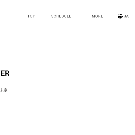
TOP
SCHEDULE
MORE
JA
WER
T 未定