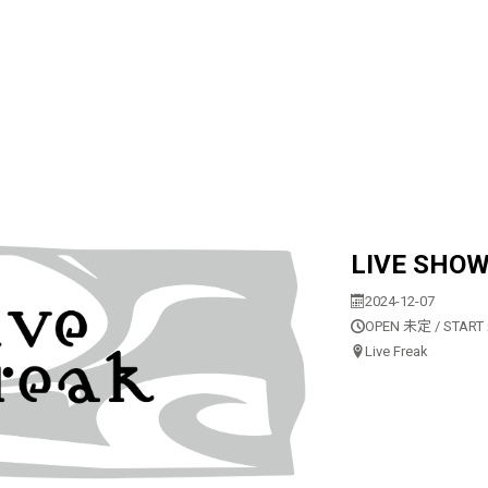
LIVE SHO
2024-12-07
OPEN 未定 / STAR
Live Freak