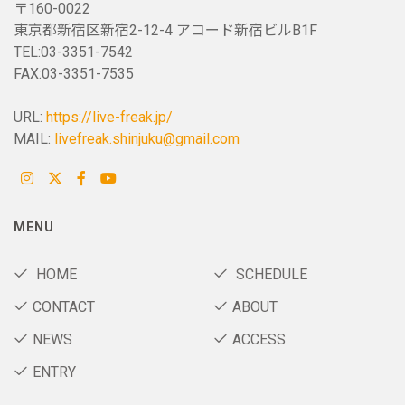
〒160-0022
東京都新宿区新宿2-12-4 アコード新宿ビルB1F
TEL:03-3351-7542
FAX:03-3351-7535
URL:
https://live-freak.jp/
MAIL:
livefreak.shinjuku@gmail.com
MENU
HOME
SCHEDULE
CONTACT
ABOUT
NEWS
ACCESS
ENTRY