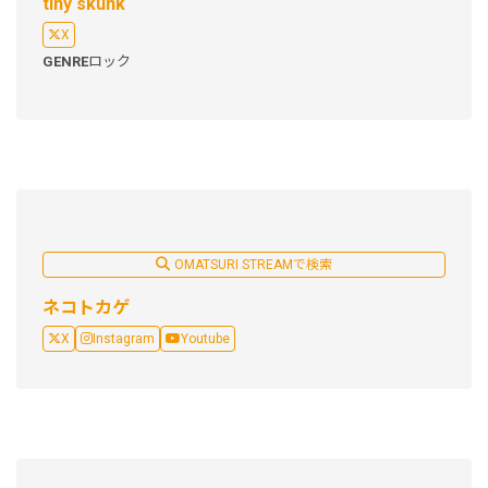
tiny skunk
X
GENRE
ロック
OMATSURI STREAMで検索
ネコトカゲ
X
Instagram
Youtube