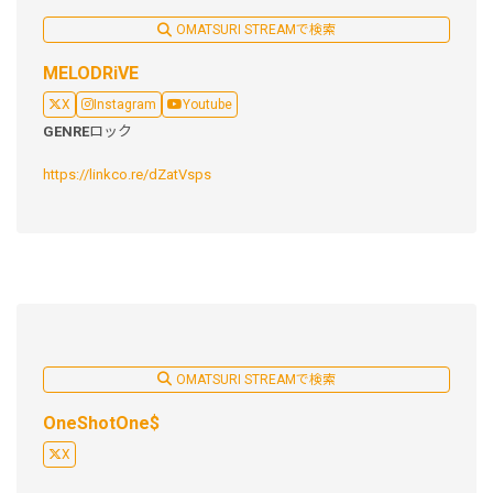
OMATSURI STREAMで検索
MELODRiVE
X
Instagram
Youtube
GENRE
ロック
https://linkco.re/dZatVsps
OMATSURI STREAMで検索
OneShotOne$
X