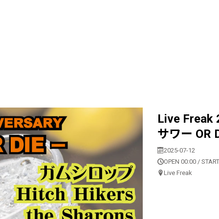
Live Frea
サワー OR D
2025-07-12
OPEN 00:00 / START
Live Freak