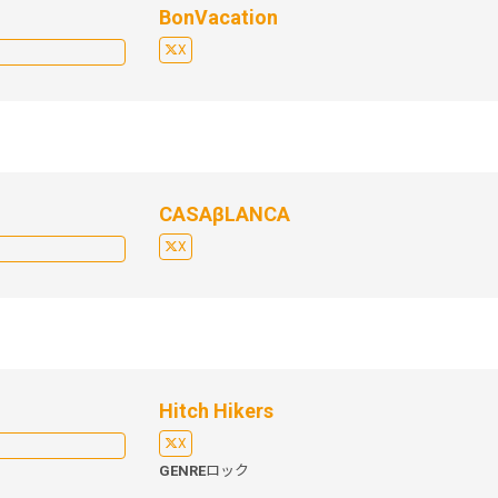
BonVacation
X
CASAβLANCA
X
Hitch Hikers
X
GENRE
ロック