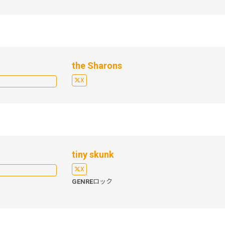
the Sharons
X
tiny skunk
X
GENRE
ロック