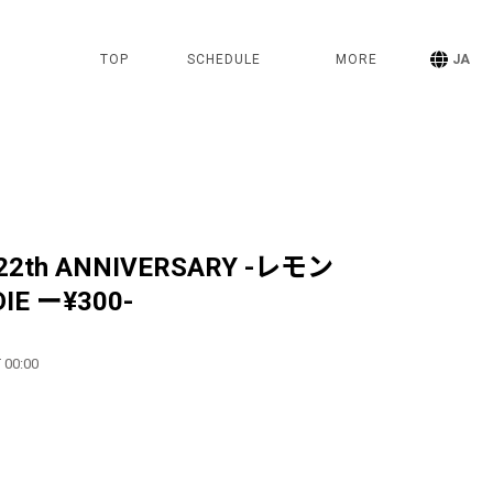
TOP
SCHEDULE
MORE
JA
k 22th ANNIVERSARY -レモン
IE ー¥300-
 00:00