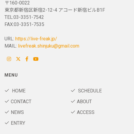
〒160-0022
東京都新宿区新宿2-12-4 アコード新宿ビルB1F
TEL:03-3351-7542
FAX:03-3351-7535
URL:
https://live-freak.jp/
MAIL:
livefreak.shinjuku@gmail.com
MENU
HOME
SCHEDULE
CONTACT
ABOUT
NEWS
ACCESS
ENTRY