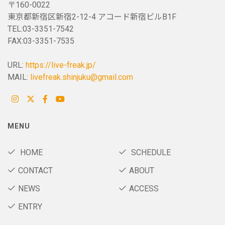
〒160-0022
東京都新宿区新宿2-12-4 アコード新宿ビルB1F
TEL:03-3351-7542
FAX:03-3351-7535
URL:
https://live-freak.jp/
MAIL:
livefreak.shinjuku@gmail.com
MENU
HOME
SCHEDULE
CONTACT
ABOUT
NEWS
ACCESS
ENTRY