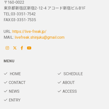
〒160-0022
東京都新宿区新宿2-12-4 アコード新宿ビルB1F
TEL:03-3351-7542
FAX:03-3351-7535
URL:
https://live-freak.jp/
MAIL:
livefreak.shinjuku@gmail.com
MENU
HOME
SCHEDULE
CONTACT
ABOUT
NEWS
ACCESS
ENTRY