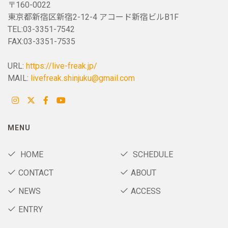
〒160-0022
東京都新宿区新宿2-12-4 アコード新宿ビルB1F
TEL:03-3351-7542
FAX:03-3351-7535
URL:
https://live-freak.jp/
MAIL:
livefreak.shinjuku@gmail.com
MENU
HOME
SCHEDULE
CONTACT
ABOUT
NEWS
ACCESS
ENTRY