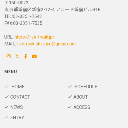
〒160-0022
東京都新宿区新宿2-12-4 アコード新宿ビルB1F
TEL:03-3351-7542
FAX:03-3351-7535
URL:
https://live-freak.jp/
MAIL:
livefreak.shinjuku@gmail.com
MENU
HOME
SCHEDULE
CONTACT
ABOUT
NEWS
ACCESS
ENTRY