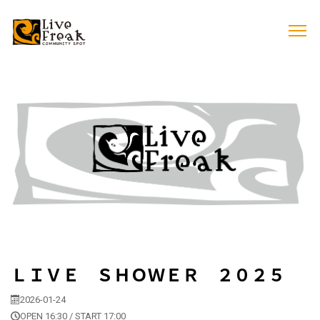
ＬＩＶＥ ＳＨＯＷＥＲ ２０２５
2026-01-24
OPEN 16:30 / START 17:00