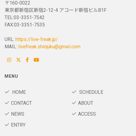
〒160-0022
東京都新宿区新宿2-12-4 アコード新宿ビルB1F
TEL:03-3351-7542
FAX:03-3351-7535
URL:
https://live-freak.jp/
MAIL:
livefreak.shinjuku@gmail.com
MENU
HOME
SCHEDULE
CONTACT
ABOUT
NEWS
ACCESS
ENTRY