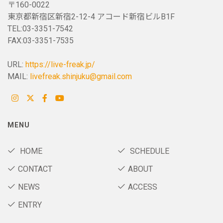
〒160-0022
東京都新宿区新宿2-12-4 アコード新宿ビルB1F
TEL:03-3351-7542
FAX:03-3351-7535
URL:
https://live-freak.jp/
MAIL:
livefreak.shinjuku@gmail.com
MENU
HOME
SCHEDULE
CONTACT
ABOUT
NEWS
ACCESS
ENTRY