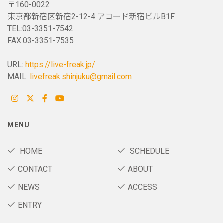
〒160-0022
東京都新宿区新宿2-12-4 アコード新宿ビルB1F
TEL:03-3351-7542
FAX:03-3351-7535
URL:
https://live-freak.jp/
MAIL:
livefreak.shinjuku@gmail.com
MENU
HOME
SCHEDULE
CONTACT
ABOUT
NEWS
ACCESS
ENTRY