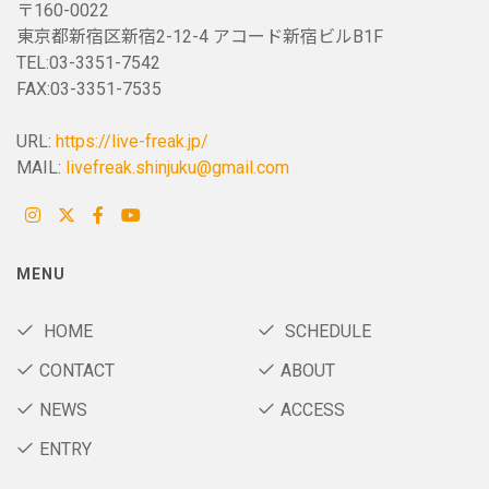
〒160-0022
東京都新宿区新宿2-12-4 アコード新宿ビルB1F
TEL:03-3351-7542
FAX:03-3351-7535
URL:
https://live-freak.jp/
MAIL:
livefreak.shinjuku@gmail.com
MENU
HOME
SCHEDULE
CONTACT
ABOUT
NEWS
ACCESS
ENTRY