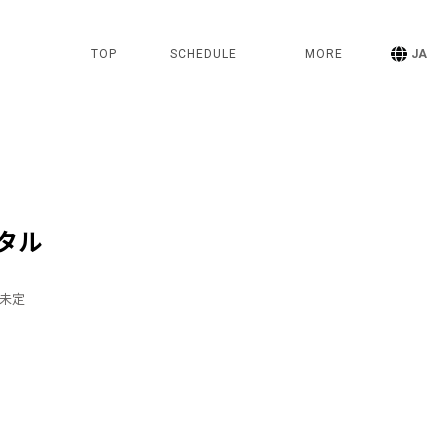
TOP
SCHEDULE
MORE
JA
タル
T 未定