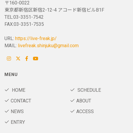
〒160-0022
東京都新宿区新宿2-12-4 アコード新宿ビルB1F
TEL:03-3351-7542
FAX:03-3351-7535
URL:
https://live-freak.jp/
MAIL:
livefreak.shinjuku@gmail.com
MENU
HOME
SCHEDULE
CONTACT
ABOUT
NEWS
ACCESS
ENTRY