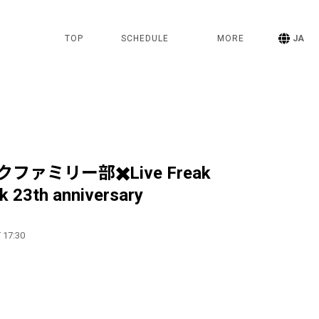
TOP
SCHEDULE
MORE
JA
ァミリー部✖️Live Freak
 23th anniversary
 17:30