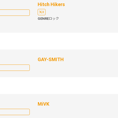
Hitch Hikers
X
GENRE
ロック
GAY-SMITH
MiVK