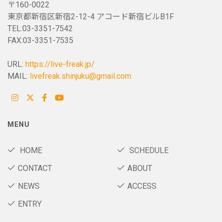
〒160-0022
東京都新宿区新宿2-12-4 アコード新宿ビルB1F
TEL:03-3351-7542
FAX:03-3351-7535
URL:
https://live-freak.jp/
MAIL:
livefreak.shinjuku@gmail.com
MENU
HOME
SCHEDULE
CONTACT
ABOUT
NEWS
ACCESS
ENTRY