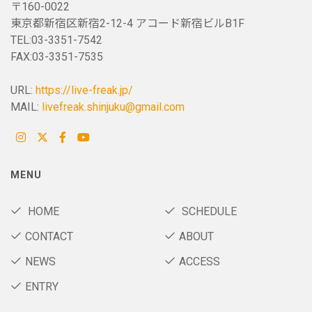
〒160-0022
東京都新宿区新宿2-12-4 アコード新宿ビルB1F
TEL:03-3351-7542
FAX:03-3351-7535
URL:
https://live-freak.jp/
MAIL:
livefreak.shinjuku@gmail.com
MENU
HOME
SCHEDULE
CONTACT
ABOUT
NEWS
ACCESS
ENTRY