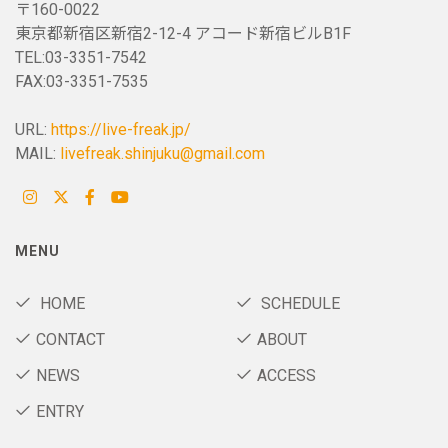
〒160-0022
東京都新宿区新宿2-12-4 アコード新宿ビルB1F
TEL:03-3351-7542
FAX:03-3351-7535
URL:
https://live-freak.jp/
MAIL:
livefreak.shinjuku@gmail.com
MENU
HOME
SCHEDULE
CONTACT
ABOUT
NEWS
ACCESS
ENTRY