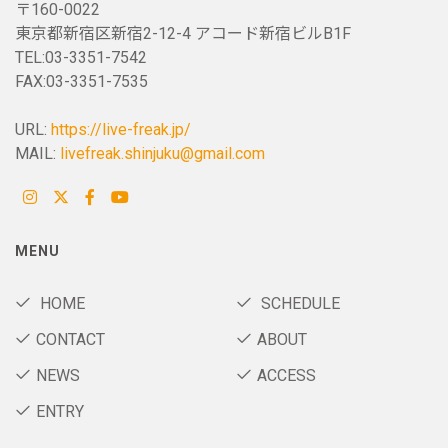
〒160-0022
東京都新宿区新宿2-12-4 アコード新宿ビルB1F
TEL:03-3351-7542
FAX:03-3351-7535
URL:
https://live-freak.jp/
MAIL:
livefreak.shinjuku@gmail.com
MENU
HOME
SCHEDULE
CONTACT
ABOUT
NEWS
ACCESS
ENTRY