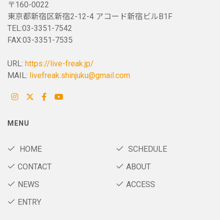
〒160-0022
東京都新宿区新宿2-12-4 アコード新宿ビルB1F
TEL:03-3351-7542
FAX:03-3351-7535
URL:
https://live-freak.jp/
MAIL:
livefreak.shinjuku@gmail.com
MENU
HOME
SCHEDULE
CONTACT
ABOUT
NEWS
ACCESS
ENTRY