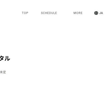
TOP
SCHEDULE
MORE
JA
タル
T 未定