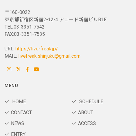
〒160-0022
東京都新宿区新宿2-12-4 アコード新宿ビルB1F
TEL:03-3351-7542
FAX:03-3351-7535
URL:
https://live-freak.jp/
MAIL:
livefreak.shinjuku@gmail.com
MENU
HOME
SCHEDULE
CONTACT
ABOUT
NEWS
ACCESS
ENTRY