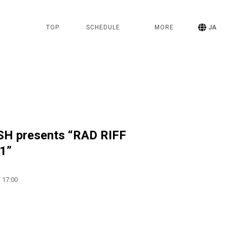
TOP
SCHEDULE
MORE
JA
H presents “RAD RIFF
1”
 17:00