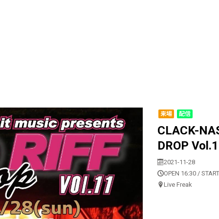
来場
配信
CLACK-NAS
DROP Vol.1
2021-11-28
OPEN 16:30 / START
Live Freak