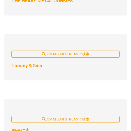
THE HEAVY METAL JUNKIES
OMATSURI STREAMで検索
Tommy＆Gina
OMATSURI STREAMで検索
麻子仁丸