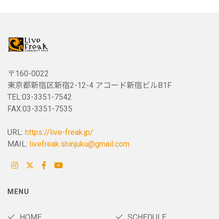
〒160-0022
東京都新宿区新宿2-12-4 アコード新宿ビルB1F
TEL:03-3351-7542
FAX:03-3351-7535
URL:
https://live-freak.jp/
MAIL:
livefreak.shinjuku@gmail.com
MENU
HOME
SCHEDULE