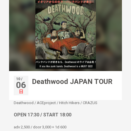
10 /
Deathwood JAPAN TOUR
06
日
Deathwood
/
ACEproject
/
Hitch Hikers
/
CRAZUS
OPEN 17:30 / START 18:00
adv 2,500 / door 3,000 + 1d 600