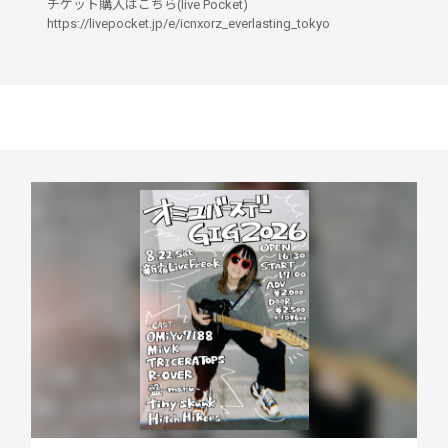
チケット購入はこちら(live Pocket)
https://livepocket.jp/e/icnxorz_everlasting_tokyo