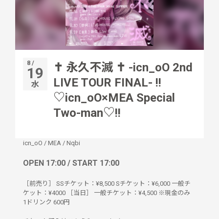
8 /
‪✝︎ 永久不滅 ✝︎ -icn_oO 2nd
19
LIVE TOUR FINAL- !!
水
♡icn_oO×MEA Special
Two-man♡!!
icn_oO
/
MEA
/
Nqbi
OPEN 17:00 / START 17:00
［前売り］ SSチケット：¥8,500 Sチケット：¥6,000 一般チ
ケット：¥4000 ［当日］ 一般チケット：¥4,500 ※現金のみ
1ドリンク
600円