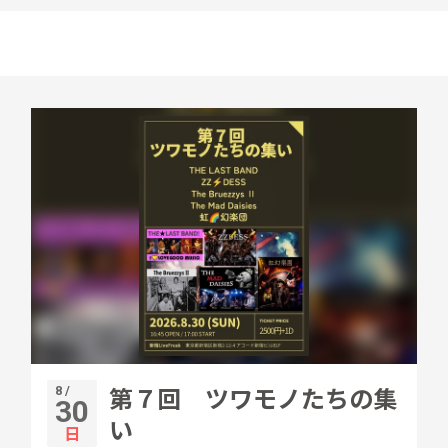
8 /
第７回 ツワモノたちの集
30
い
日