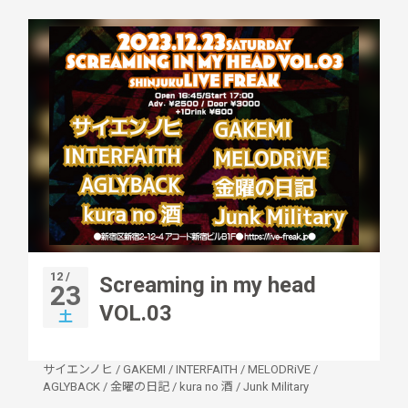
12 /
Screaming in my head
23
VOL.03
土
サイエンノヒ
/
GAKEMI
/
INTERFAITH
/
MELODRiVE
/
AGLYBACK
/
金曜の日記
/
kura no 酒
/
Junk Military