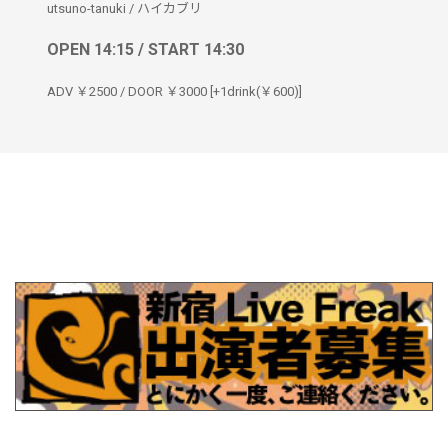
utsuno-tanuki
/
ハイカブリ
OPEN 14:15 / START 14:30
ADV ￥2500 / DOOR ￥3000 [+1drink(￥600)]