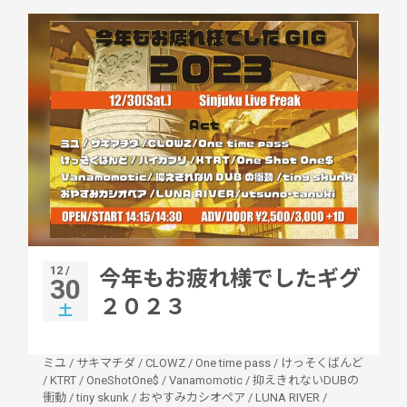
12 /
今年もお疲れ様でしたギグ
30
２０２３
土
ミユ
/
サキマチダ
/
CLOWZ
/
One time pass
/
けっそくばんど
/
KTRT
/
OneShotOne$
/
Vanamomotic
/
抑えきれないDUBの
衝動
/
tiny skunk
/
おやすみカシオペア
/
LUNA RIVER
/