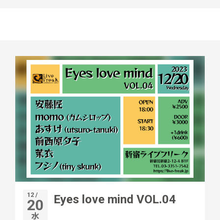
12 /
Eyes love mind VOL.04
20
水