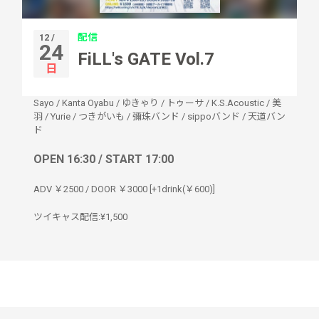
配信
12 /
24
FiLL's GATE Vol.7
日
Sayo
/
Kanta Oyabu
/
ゆきゃり
/
トゥーサ
/
K.S.Acoustic
/
美
羽
/
Yurie
/
つきがいも
/
彌珠バンド
/
sippoバンド
/
天道バン
ド
OPEN 16:30 / START 17:00
ADV ￥2500 / DOOR ￥3000 [+1drink(￥600)]
ツイキャス配信:¥1,500