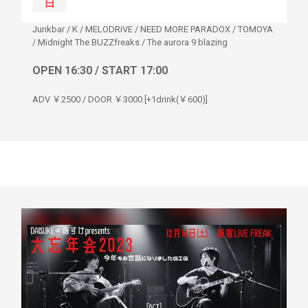
日
Junkbar
/
K
/
MELODRiVE
/
NEED MORE PARADOX
/
TOMOYA
/
Midnight The BUZZfreaks
/
The aurora 9 blazing
OPEN 16:30 / START 17:00
ADV ￥2500 / DOOR ￥3000 [+1drink(￥600)]