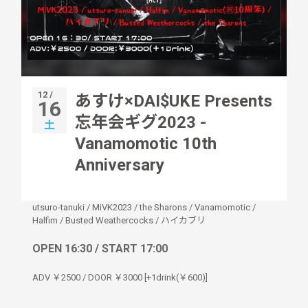
12 /
あすけ×DAI$UKE Presents
16
忘年会ギグ2023 -
土
Vanamomotic 10th
Anniversary
utsuro-tanuki
/
MiVK2023
/
the Sharons
/
Vanamomotic
/
Halfim
/
Busted Weathercocks
/
ハイカブリ
OPEN 16:30 / START 17:00
ADV ￥2500 / DOOR ￥3000 [+1drink(￥600)]