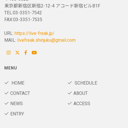
東京都新宿区新宿2-12-4 アコード新宿ビルB1F
TEL:03-3351-7542
FAX:03-3351-7535
URL:
https://live-freak.jp/
MAIL:
livefreak.shinjuku@gmail.com
MENU
HOME
SCHEDULE
CONTACT
ABOUT
NEWS
ACCESS
ENTRY