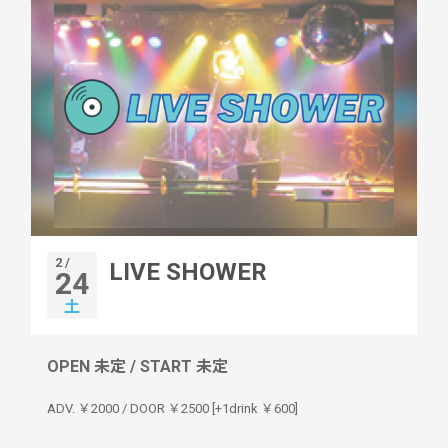
2 /
LIVE SHOWER
24
土
OPEN 未定 / START 未定
ADV. ￥2000 / DOOR ￥2500 [+1drink ￥600]