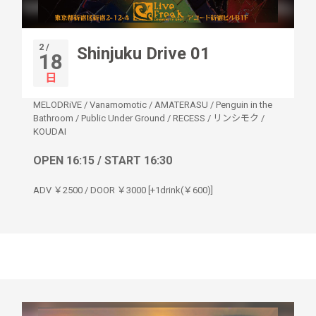
2 /
Shinjuku Drive 01
18
日
MELODRiVE
/
Vanamomotic
/
AMATERASU
/
Penguin in the
Bathroom
/
Public Under Ground
/
RECESS
/
リンシモク
/
KOUDAI
OPEN 16:15 / START 16:30
ADV ￥2500 / DOOR ￥3000 [+1drink(￥600)]