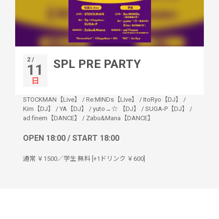
2 /
SPL PRE PARTY
11
日
STOCKMAN【Live】
/
Re:MINDs【Live】
/
ItoRyo【DJ】
/
Kim【DJ】
/
YA【DJ】
/
yuto→☆ 【DJ】
/
SUGA-P【DJ】
/
ad finem【DANCE】
/
Zabu&Mana【DANCE】
OPEN 18:00 / START 18:00
通常 ￥1500／学生 無料 [+1ドリンク ￥600]