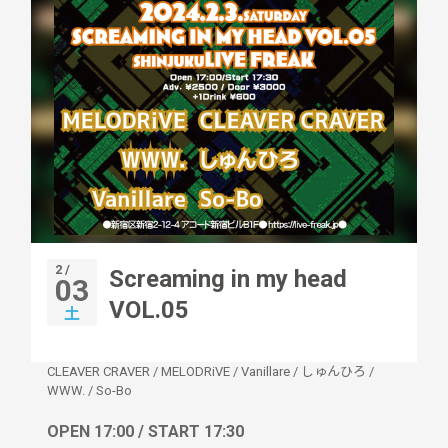
2 /
Screaming in my head
03
VOL.05
土
CLEAVER CRAVER
/
MELODRiVE
/
Vanillare
/
しゅんひろ
/
WWW.
/
So-Bo
OPEN 17:00 / START 17:30