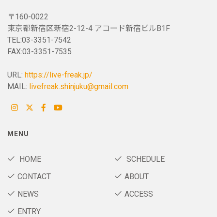
〒160-0022
東京都新宿区新宿2-12-4 アコード新宿ビルB1F
TEL:03-3351-7542
FAX:03-3351-7535
URL:
https://live-freak.jp/
MAIL:
livefreak.shinjuku@gmail.com
MENU
HOME
SCHEDULE
CONTACT
ABOUT
NEWS
ACCESS
ENTRY