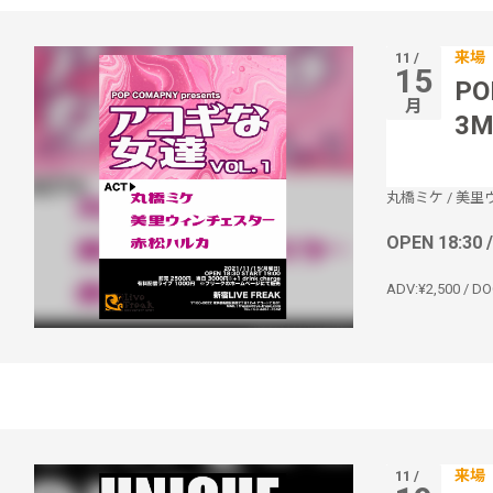
来場
11 /
15
PO
月
3M
丸橋ミケ
/
美里
OPEN 18:30 
ADV:¥2,500 / DO
来場
11 /