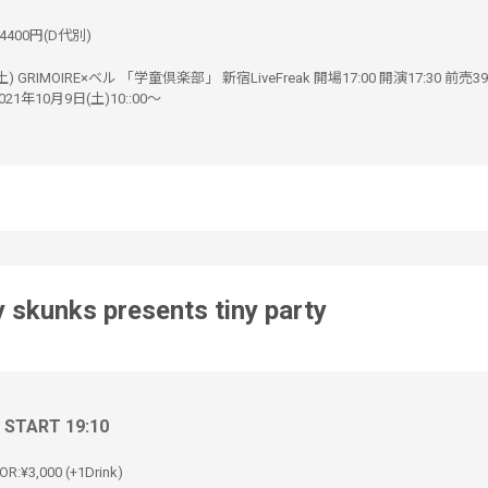
4400円(D代別)
土) GRIMOIRE×ベル 「学童倶楽部」 新宿LiveFreak 開場17:00 開演17:30 前売3
021年10月9日(土)10::00〜
y skunks presents tiny party
/ START 19:10
OR:¥3,000 (+1Drink)