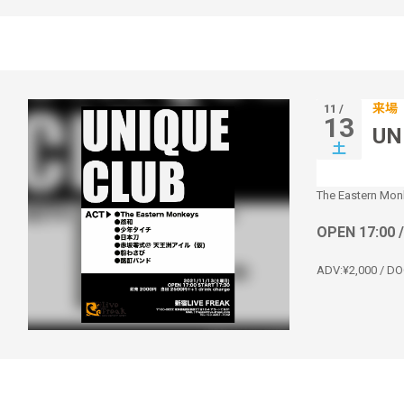
来場
11 /
13
UN
土
The Eastern Mon
OPEN 17:00 
ADV:¥2,000 / DO