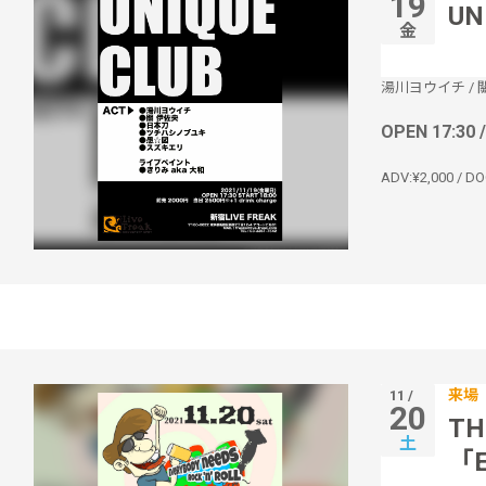
19
UN
金
湯川ヨウイチ
/
OPEN 17:30 
ADV:¥2,000 / DO
来場
11 /
20
TH
土
「E