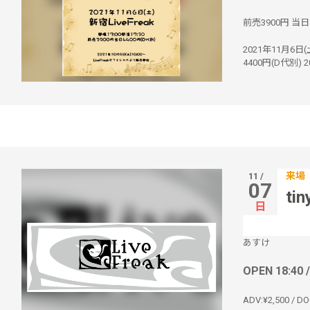
前売3900円 当日
2021年11月6日(
4400円(D代別) 2
来場
11 /
07
tin
日
あすけ
OPEN 18:40 
ADV:¥2,500 / DO