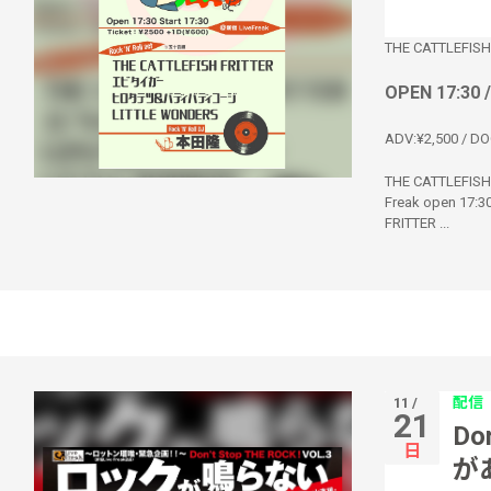
THE CATTLEFISH
OPEN 17:30 
ADV:¥2,500 / DO
THE CATTLEFISH 
Freak open 17:
FRITTER ...
配信
11 /
21
Do
日
が