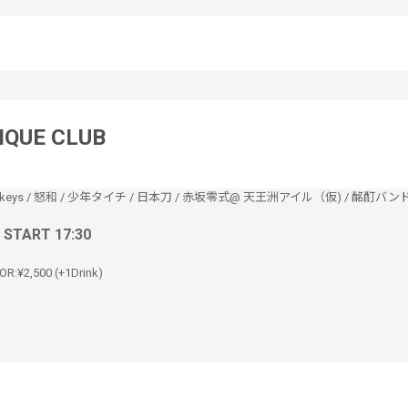
IQUE CLUB
keys
/
怒和
/
少年タイチ
/
日本刀
/
赤坂零式@ 天王洲アイル（仮)
/
酩酊バン
/ START 17:30
OR:¥2,500 (+1Drink)