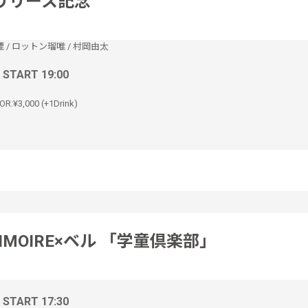
リリース記念
煙
/
ロットン瑠唯
/
村岡由太
/ START 19:00
OR:¥3,000 (+1Drink)
RIMOIRE×ベル 「学童倶楽部」
/ START 17:30