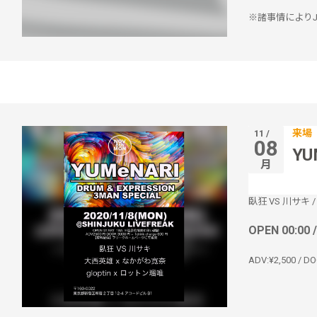
※諸事情によりJ
来場
11 /
08
YU
月
臥狂 VS 川サキ
OPEN 00:00 
ADV:¥2,500 / DO