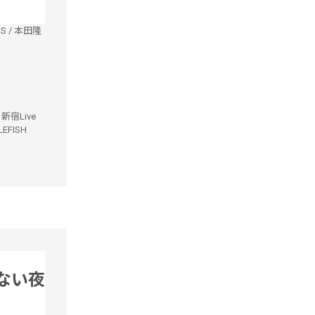
RS
/
本田隆
t 新宿Live
LEFISH
鳴らない夜