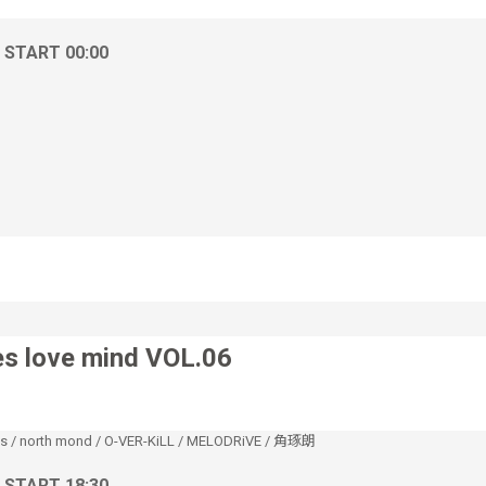
/ START 00:00
es love mind VOL.06
s
/
north mond
/
O-VER-KiLL
/
MELODRiVE
/
角琢朗
/ START 18:30