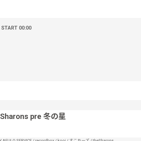
/ START 00:00
eSharons pre 冬の星
 AFULO SERVICE
/
recordbox
/
kooi
/
すこちーズ
/
theSharons