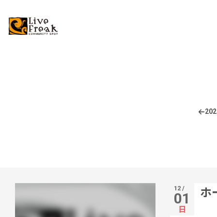
202
12 /
ホ
01
日