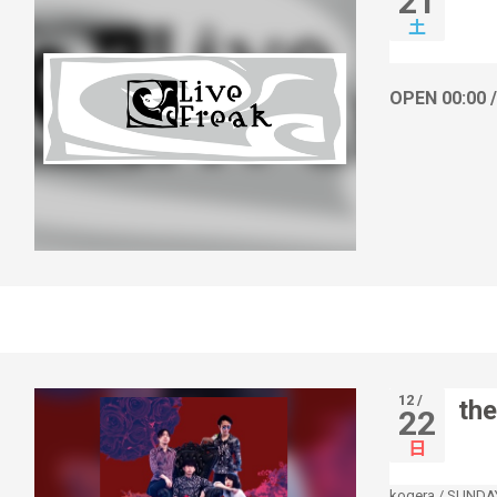
21
土
OPEN 00:00 
12 /
th
22
日
kogera
/
SUNDAY