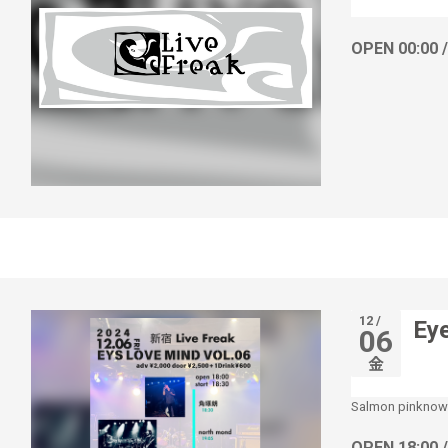
OPEN 00:00 
12 /
Ey
06
金
Salmon pinknow
OPEN 18:00 