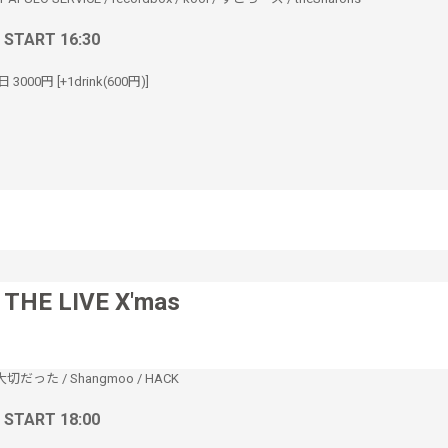
/ START 16:30
 3000円 [+1drink(600円)]
 THE LIVE X'mas
大切だった
/
Shangmoo
/
HACK
/ START 18:00